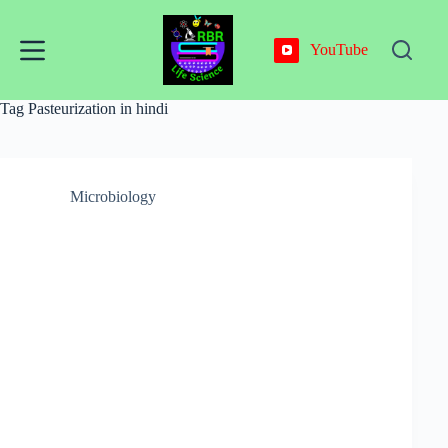
Skip
to
content
YouTube
Tag
Pasteurization in hindi
Microbiology